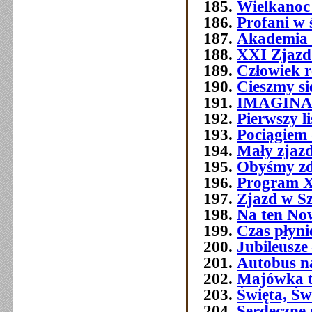
Wielkanoc
Profani w 
Akademia 
XXI Zjazd 
Człowiek 
Cieszmy si
IMAGIN
Pierwszy l
Pociągiem 
Mały zjazd
Obyśmy zd
Program 
Zjazd w Szc
Na ten No
Czas płyni
Jubileusze 
Autobus n
Majówka t
Święta, Św
Serdeczne 