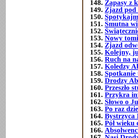
Zapasy z 
Zjazd pod
Spotykajmy
Smutna w
Świątecznie
Nowy tomi
Zjazd odw
Kolejny, j
Ruch na na
Koledzy A
Spotkanie 
Drodzy Ab
Przeszło 
Przykra i
Słowo o J
Po raz dzi
Bystrzyca 
Pół wieku 
Absolwenc
Nasi Drod