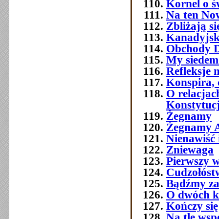
Kornel o ś
Na ten No
Zbliżają si
Kanadyjsk
Obchody Dn
My siedemd
Refleksje 
Konspira, 
O relacja
Konstytuc
Żegnamy
Żegnamy A
Nienawiść 
Zniewaga
Pierwszy w
Cudzołóst
Bądźmy za
O dwóch k
Kończy się
Na tle wsp