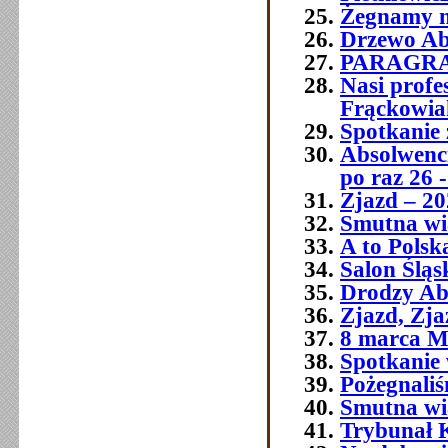
Żegnamy n
Drzewo Ab
PARAGR
Nasi prof
Frąckowia
Spotkanie 
Absolwenci
po raz 26 -
Zjazd – 20
Smutna wia
A to Polsk
Salon Śląs
Drodzy Ab
Zjazd, Zja
8 marca M
Spotkanie 
Pożegnali
Smutna w
Trybunał 