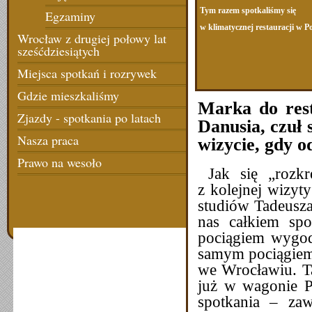
Tym razem spotkaliśmy się
Egzaminy
w klimatycznej restauracji w P
Wrocław z drugiej połowy lat
sześćdziesiątych
Miejsca spotkań i rozrywek
Gdzie mieszkaliśmy
Marka do rest
Zjazdy - spotkania po latach
Danusia, czuł 
Nasza praca
wizycie, gdy 
Prawo na wesoło
Jak się „rozkrę
z kolejnej wizyty
studiów Tadeusza
nas całkiem spo
pociągiem wygod
samym pociągiem 
we Wrocławiu. Ta
już w wagonie P
spotkania – zaw