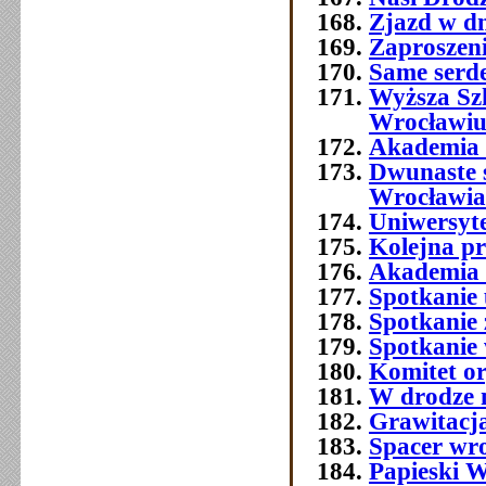
Zjazd w dn
Zaproszeni
Same serde
Wyższa Sz
Wrocławi
Akademia 
Dwunaste 
Wrocławia
Uniwersyt
Kolejna p
Akademia 
Spotkanie 
Spotkanie 
Spotkanie
Komitet o
W drodze 
Grawitacja
Spacer wr
Papieski W