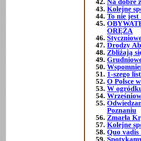
Na dobre ż
Kolejne sp
To nie jest
OBYWATE
ORĘŻA
Styczniowe
Drodzy Ab
Zbliżają s
Grudniowe 
Wspomnien
1-szego l
O Polsce w
W ogródku
Wrześniowe
Odwiedzam
Poznaniu
Zmarła Kry
Kolejne sp
Quo vadis 
Spotykamy 