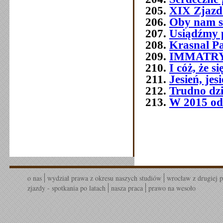
XIX Zjazd
Oby nam s
Usiądźmy p
Krasnal P
IMMATR
I cóż, że 
Jesień, jes
Trudno dziś
W 2015 od
o nas
wydział prawa z okresu naszych studiów
wrocław z drugiej p
zjazdy - spotkania po latach
nasza praca
prawo na wesoło