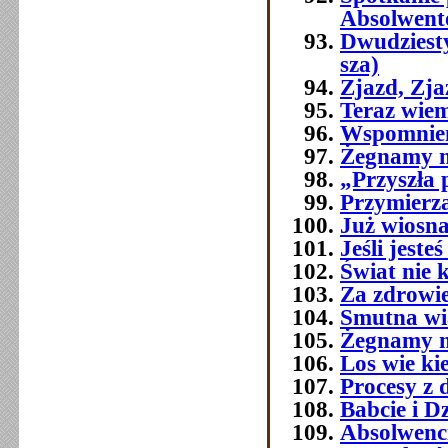
Absolwent
Dwudziest
sza)
Zjazd, Zj
Teraz wie
Wspomnien
Żegnamy n
„Przyszła 
Przymierza
Już wiosna
Jeśli jest
Świat nie 
Za zdrowi
Smutna w
Żegnamy n
Los wie ki
Procesy z 
Babcie i D
Absolwenc