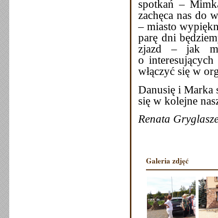
spotkań – Mimka
zachęca nas do w
– miasto wypiękni
parę dni będziem
zjazd – jak ma
o interesującyc
włączyć się w org
Danusię i Marka 
się w kolejn
Renata Gryglasz
Galeria zdjęć