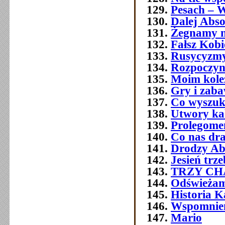
Pesach – W
Dalej Abso
Żegnamy n
Fałsz Kobi
Rusycyzmy
Rozpoczyn
Moim kol
Gry i zab
Co wyszuk
Utwory ka
Prolegome
Co nas dra
Drodzy Ab
Jesień trz
TRZY C
Odświeżam
Historia 
Wspomnien
Mario